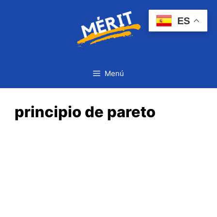
Saltar
al
ES
contenido
Menú
principio de pareto