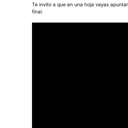
Te invito a que en una hoja vayas apunt
final.