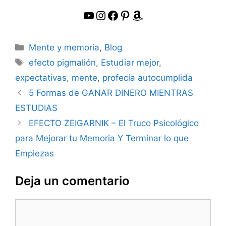
YouTube
Instagram
Facebook
Pinterest
Amazon
Categorías
Mente y memoria
,
Blog
Etiquetas
efecto pigmalión
,
Estudiar mejor
,
expectativas
,
mente
,
profecía autocumplida
5 Formas de GANAR DINERO MIENTRAS
ESTUDIAS
EFECTO ZEIGARNIK – El Truco Psicológico
para Mejorar tu Memoria Y Terminar lo que
Empiezas
Deja un comentario
Comentario