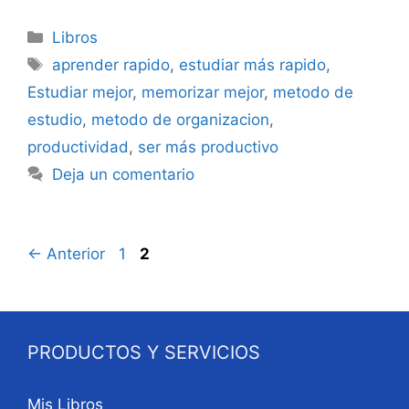
Categorías
Libros
Etiquetas
aprender rapido
,
estudiar más rapido
,
Estudiar mejor
,
memorizar mejor
,
metodo de
estudio
,
metodo de organizacion
,
productividad
,
ser más productivo
Deja un comentario
Página
Página
←
Anterior
1
2
PRODUCTOS Y SERVICIOS
Mis Libros