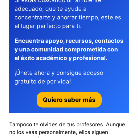
Si estás buscando un ambiente
adecuado, que te ayude a
concentrarte y ahorrar tiempo, este es
el lugar perfecto para ti.
Encuentra apoyo, recursos, contactos
y una comunidad comprometida con
el éxito académico y profesional.
¡Únete ahora y consigue acceso
gratuito de por vida!
Quiero saber más
Tampoco te olvides de tus profesores. Aunque
no los veas personalmente, ellos siguen