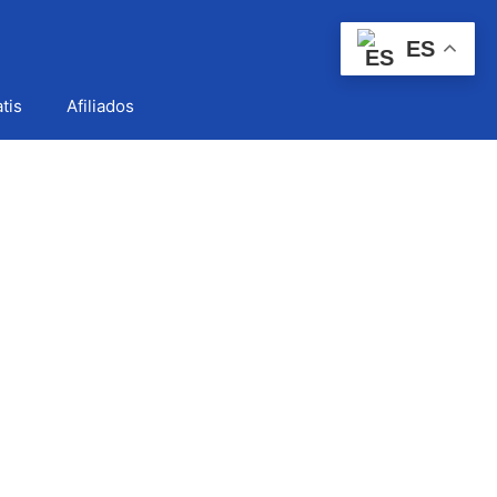
ES
tis
Afiliados