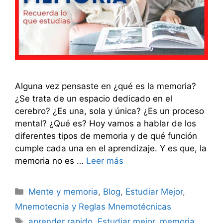
Alguna vez pensaste en ¿qué es la memoria?
¿Se trata de un espacio dedicado en el
cerebro? ¿Es una, sola y única? ¿Es un proceso
mental? ¿Qué es? Hoy vamos a hablar de los
diferentes tipos de memoria y de qué función
cumple cada una en el aprendizaje. Y es que, la
memoria no es …
Leer más
Categorías
Mente y memoria
,
Blog
,
Estudiar Mejor
,
Mnemotecnia y Reglas Mnemotécnicas
Etiquetas
aprender rapido
,
Estudiar mejor
,
memoria
,