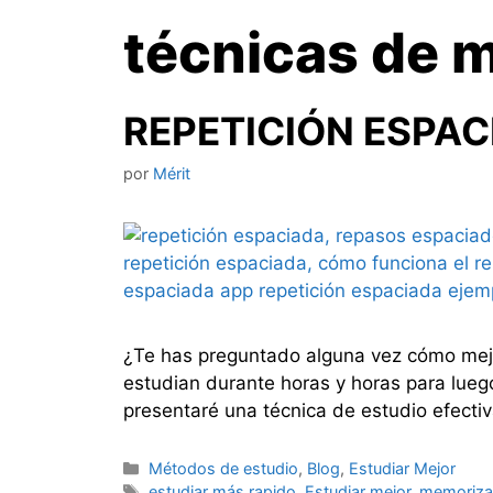
técnicas de 
REPETICIÓN ESPACI
por
Mérit
¿Te has preguntado alguna vez cómo mejo
estudian durante horas y horas para luego
presentaré una técnica de estudio efectiv
Categorías
Métodos de estudio
,
Blog
,
Estudiar Mejor
Etiquetas
estudiar más rapido
,
Estudiar mejor
,
memoriza