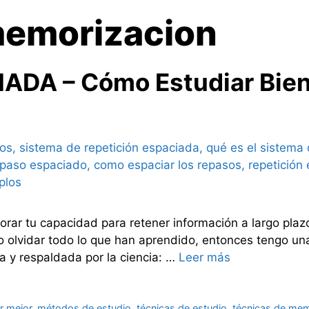
memorizacion
ADA – Cómo Estudiar Bien
rar tu capacidad para retener información a largo pla
 olvidar todo lo que han aprendido, entonces tengo una 
a y respaldada por la ciencia: …
Leer más
r mejor
,
métodos de estudio
,
técnicas de estudio
,
técnicas de mem