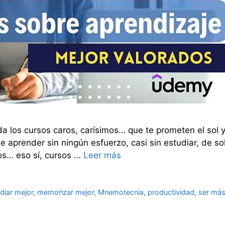
 los cursos caros, carísimos… que te prometen el sol y 
e aprender sin ningún esfuerzo, casi sin estudiar, de 
os… eso sí, cursos …
Leer más
diar mejor
,
memorizar mejor
,
Mnemotecnia
,
productividad
,
ser más