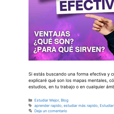
Si estás buscando una forma efectiva y cr
explicaré qué son los mapas mentales, có
estudios, en tu trabajo o en cualquier ámb
Categorías
Estudiar Mejor
,
Blog
Etiquetas
aprender rapido
,
estudiar más rapido
,
Estudiar
Deja un comentario