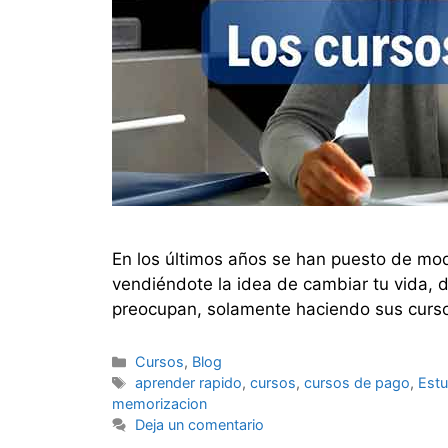
En los últimos años se han puesto de moda
vendiéndote la idea de cambiar tu vida, d
preocupan, solamente haciendo sus curs
Categorías
Cursos
,
Blog
Etiquetas
aprender rapido
,
cursos
,
cursos de pago
,
Estu
memorizacion
Deja un comentario