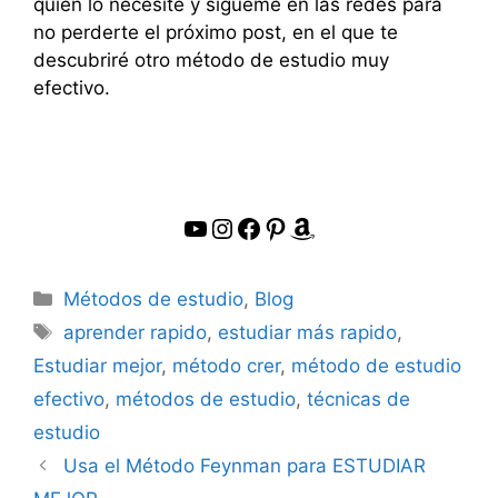
quien lo necesite y sígueme en las redes para
no perderte el próximo post, en el que te
descubriré otro método de estudio muy
efectivo.
YouTube
Instagram
Facebook
Pinterest
Amazon
Categorías
Métodos de estudio
,
Blog
Etiquetas
aprender rapido
,
estudiar más rapido
,
Estudiar mejor
,
método crer
,
método de estudio
efectivo
,
métodos de estudio
,
técnicas de
estudio
Usa el Método Feynman para ESTUDIAR